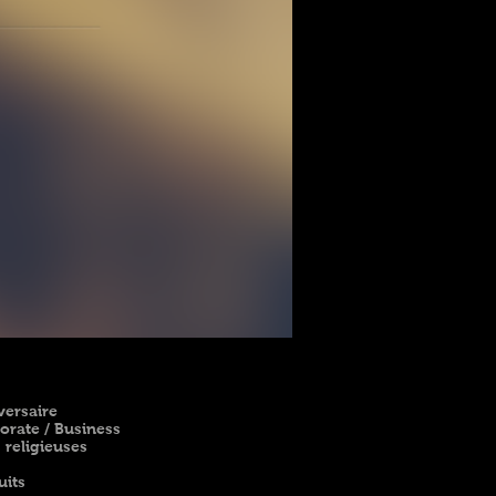
versaire
orate / Business
 religieuses
uits