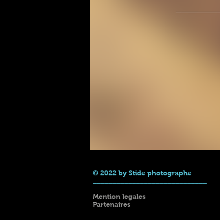
© 2022 by Stide photographe
_____________________________
Mention legales
Partenaires