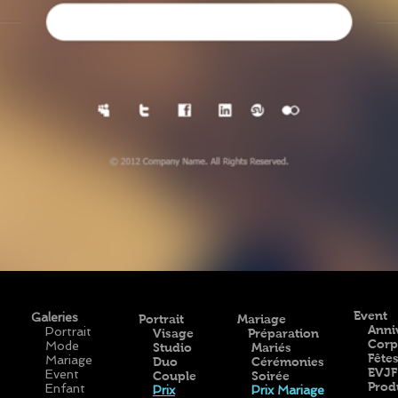
Event
Galeries
Portrait
Mariage
Anni
Portrait
Visage
Préparation
Corp
Mode
Studio
Mariés
Fêtes
Mariage
Duo
Cérémonies
EVJF
Event
Coupl
e
Soirée
Prod
Enfant
Prix
Prix Mariage