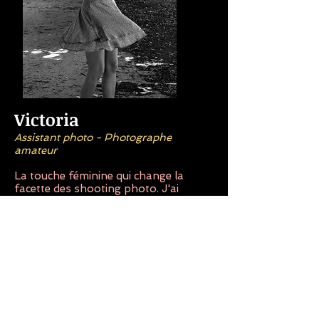
Victoria
Assistant photo - Photographe
amateur
La touche féminine qui change la
facette des shooting photo. J'ai
commencé la photographie en 2011
par la billet de ma propre page FB.
Etudiante en sciences et technologies
du design et des arts appliquées j'ai
commencé la photo dans mon
adolescence. Nouvelle arivante dans
l'équipe, j'amenerai mon entousiame
et mon oeil féminin à vos projets
photographiques.