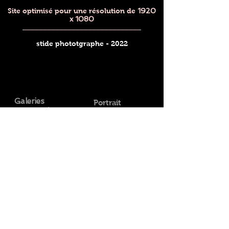
Site optimisé pour une résolution de
1920
x 1080
_____________________________
stide phototgraphe - 2022
Galeries
Portrait
Portrait
Visage
Mode
Studio
Mariage
Duo
Event
Coupl
e
Enfant
Prix
Mariage
Event
Préparation
Anniversaire
Mariés
Corporate /